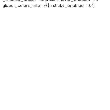
global_colors_info= »{} » sticky_enabled= »0″]