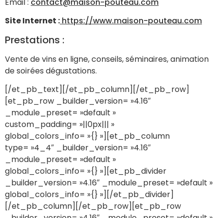
Email :
contact@maison-pouteau.com
Site Internet :
https://www.maison-pouteau.com
Prestations :
Vente de vins en ligne, conseils, séminaires, animation
de soirées dégustations.
[/et_pb_text][/et_pb_column][/et_pb_row]
[et_pb_row _builder_version= »4.16″
_module_preset= »default »
custom_padding= »||0px||| »
global_colors_info= »{} »][et_pb_column
type= »4_4″ _builder_version= »4.16″
_module_preset= »default »
global_colors_info= »{} »][et_pb_divider
_builder_version= »4.16″ _module_preset= »default »
global_colors_info= »{} »][/et_pb_divider]
[/et_pb_column][/et_pb_row][et_pb_row
_builder_version= »4.16″ _module_preset= »default »