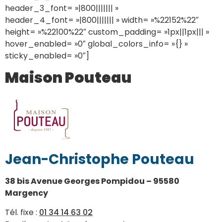
header_3_font= »|800||||||| »
header_4_font= »|800||||||| » width= »%22152%22″
height= »%22100%22″ custom_padding= »1px||1px||| »
hover_enabled= »0″ global_colors_info= »{} »
sticky_enabled= »0″]
Maison Pouteau
Jean-Christophe Pouteau
38 bis Avenue Georges Pompidou – 95580
Margency
Tél. fixe :
01 34 14 63 02