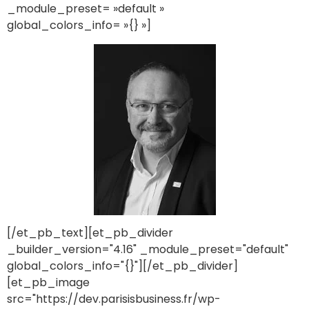
_module_preset= »default »
global_colors_info= »{} »]
[/et_pb_text][et_pb_divider
_builder_version="4.16" _module_preset="default"
global_colors_info="{}"][/et_pb_divider]
[et_pb_image
src="https://dev.parisisbusiness.fr/wp-