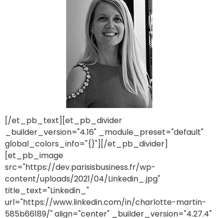
[/et_pb_text][et_pb_divider
_builder_version="4.16" _module_preset="default"
global_colors_info="{}"][/et_pb_divider]
[et_pb_image
src="https://dev.parisisbusiness.fr/wp-
content/uploads/2021/04/Linkedin_.jpg"
title_text="Linkedin_"
url="https://www.linkedin.com/in/charlotte-martin-
585b66189/" align="center" _builder_version="4.27.4"