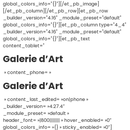
global_colors_info="{}"][/et_pb_image]
[/et_pb_column][/et_pb_row][et_pb_row
_builder_version="4.16" _module_preset="default"
global_colors_info="{}"][et_pb_column type="4_4"
_builder_version="4.16" _module_preset="default"
global_colors_info="{}"][et_pb_text
content_tablet="
Galerie d’Art
» content_phone= »
Galerie d’Art
» content_last_edited= »on|phone »
_builder_version= »4.27.4″
_module_preset= »default »
header_font= »|800||||||| » hover_enabled= »0″
global_colors_info= »{} » sticky_enabled= »0″]