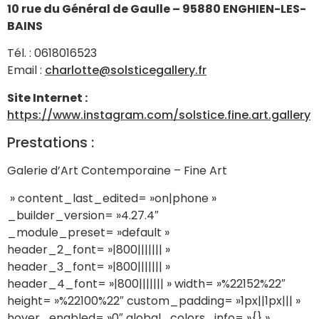
10 rue du Général de Gaulle – 95880 ENGHIEN-LES-
BAINS
Tél. : 0618016523
Email :
charlotte@solsticegallery.fr
Site Internet :
https://www.instagram.com/solstice.fine.art.gallery
Prestations :
Galerie d’Art Contemporaine – Fine Art
» content_last_edited= »on|phone »
_builder_version= »4.27.4″
_module_preset= »default »
header_2_font= »|800||||||| »
header_3_font= »|800||||||| »
header_4_font= »|800||||||| » width= »%22152%22″
height= »%22100%22″ custom_padding= »1px||1px||| »
hover_enabled= »0″ global_colors_info= »{} »