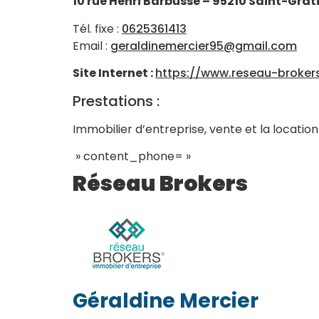
10 rue Henri Barbusse – 95210 Saint-Grat
Tél. fixe :
0625361413
Email :
geraldinemercier95@gmail.com
Site Internet :
https://www.reseau-broker
Prestations :
Immobilier d’entreprise, vente et la locatio
» content_phone= »
Réseau Brokers
Géraldine Mercier