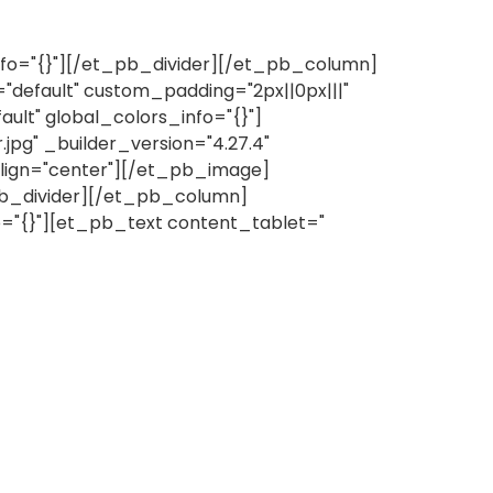
nfo="{}"][/et_pb_divider][/et_pb_column]
default" custom_padding="2px||0px|||"
ult" global_colors_info="{}"]
jpg" _builder_version="4.27.4"
align="center"][/et_pb_image]
_pb_divider][/et_pb_column]
o="{}"][et_pb_text content_tablet="