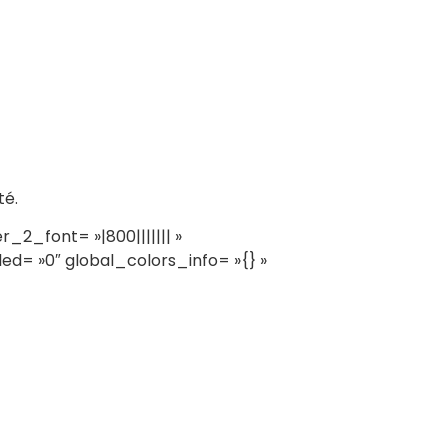
té.
_2_font= »|800||||||| »
led= »0″ global_colors_info= »{} »