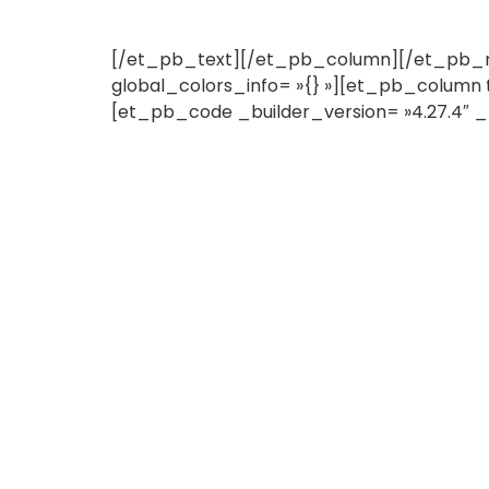
[/et_pb_text][/et_pb_column][/et_pb_row
global_colors_info= »{} »][et_pb_column t
[et_pb_code _builder_version= »4.27.4″ _