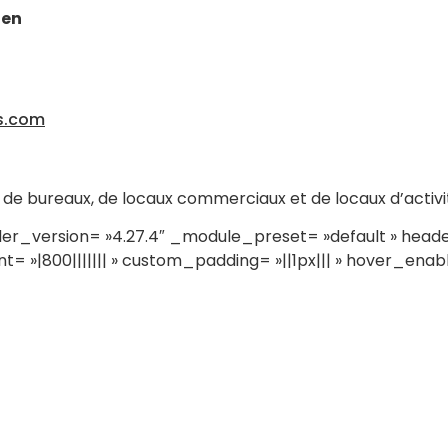
ien
s.com
n de bureaux, de locaux commerciaux et de locaux d’activi
er_version= »4.27.4″ _module_preset= »default » header
= »|800||||||| » custom_padding= »||1px||| » hover_enab