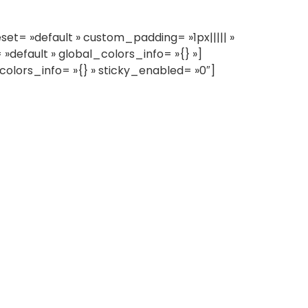
= »default » custom_padding= »1px||||| »
default » global_colors_info= »{} »]
olors_info= »{} » sticky_enabled= »0″]