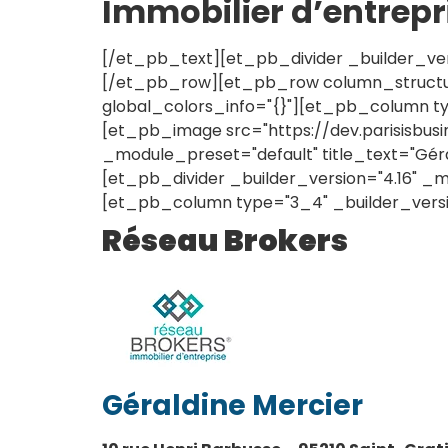
Immobilier d’entrepr
[/et_pb_text][et_pb_divider _builder_ver
[/et_pb_row][et_pb_row column_structure
global_colors_info="{}"][et_pb_column ty
[et_pb_image src="https://dev.parisisbusi
_module_preset="default" title_text="Gér
[et_pb_divider _builder_version="4.16" _
[et_pb_column type="3_4" _builder_versio
Réseau Brokers
Géraldine Mercier