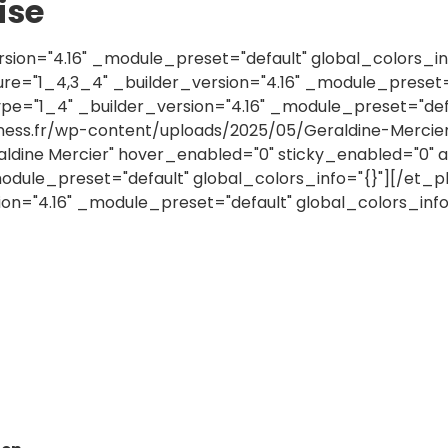
ise
sion="4.16" _module_preset="default" global_colors_i
="1_4,3_4" _builder_version="4.16" _module_preset="
pe="1_4" _builder_version="4.16" _module_preset="defa
ness.fr/wp-content/uploads/2025/05/Geraldine-Mercier.
aldine Mercier" hover_enabled="0" sticky_enabled="0" 
module_preset="default" global_colors_info="{}"][/et
n="4.16" _module_preset="default" global_colors_inf