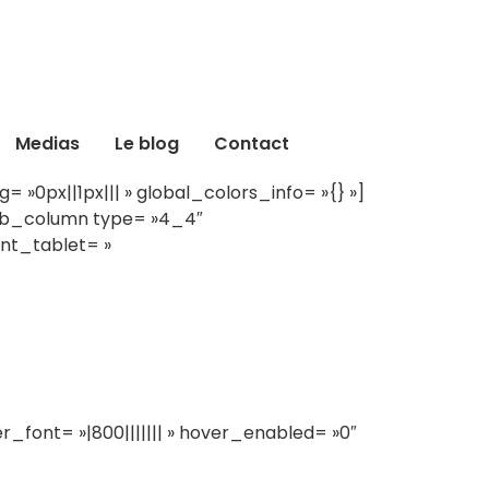
Medias
Le blog
Contact
»0px||1px||| » global_colors_info= »{} »]
_pb_column type= »4_4″
ent_tablet= »
_font= »|800||||||| » hover_enabled= »0″