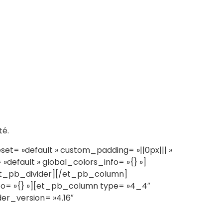
té.
= »default » custom_padding= »||0px||| »
default » global_colors_info= »{} »]
[/et_pb_divider][/et_pb_column]
fo= »{} »][et_pb_column type= »4_4″
er_version= »4.16″