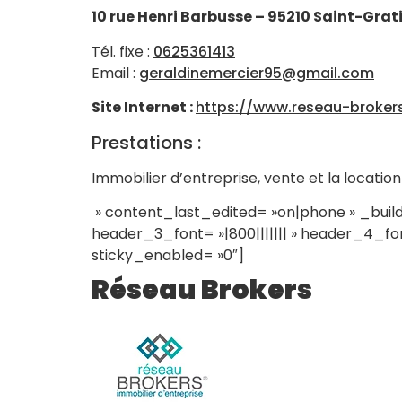
10 rue Henri Barbusse – 95210 Saint-Grat
Tél. fixe :
0625361413
Email :
geraldinemercier95@gmail.com
Site Internet :
https://www.reseau-broker
Prestations :
Immobilier d’entreprise, vente et la locatio
» content_last_edited= »on|phone » _build
header_3_font= »|800||||||| » header_4_font
sticky_enabled= »0″]
Réseau Brokers