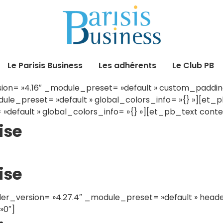
Le Parisis Business
Les adhérents
Le Club PB
ion= »4.16″ _module_preset= »default » custom_padding= 
ule_preset= »default » global_colors_info= »{} »][et
»default » global_colors_info= »{} »][et_pb_text cont
ise
ise
er_version= »4.27.4″ _module_preset= »default » header
»0″]