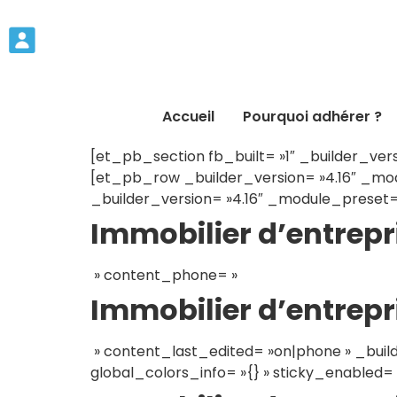
Accueil
Pourquoi adhérer ?
[et_pb_section fb_built= »1″ _builder_vers
[et_pb_row _builder_version= »4.16″ _mod
_builder_version= »4.16″ _module_preset= 
Immobilier d’entrepr
» content_phone= »
Immobilier d’entrepr
» content_last_edited= »on|phone » _build
global_colors_info= »{} » sticky_enabled= 