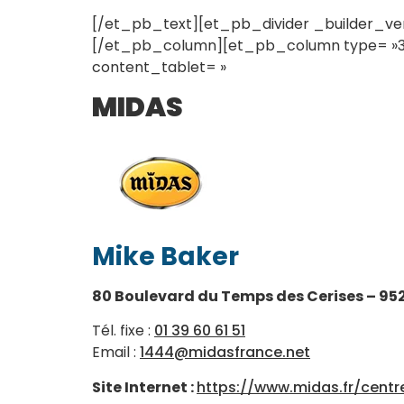
[/et_pb_text][et_pb_divider _builder_vers
[/et_pb_column][et_pb_column type= »3_4
content_tablet= »
MIDAS
Mike Baker
80 Boulevard du Temps des Cerises – 95
Tél. fixe :
01 39 60 61 51
Email :
1444@midasfrance.net
Site Internet :
https://www.midas.fr/cent