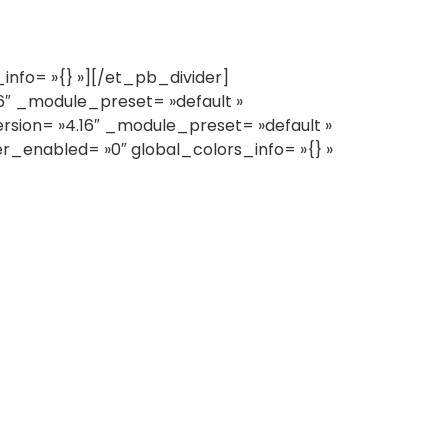
info= »{} »][/et_pb_divider]
″ _module_preset= »default »
rsion= »4.16″ _module_preset= »default »
er_enabled= »0″ global_colors_info= »{} »