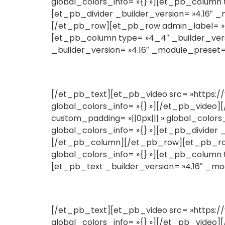
global_colors_info= »{} »][et_pb_column t
[et_pb_divider _builder_version= »4.16″ 
[/et_pb_row][et_pb_row admin_label= »Lig
[et_pb_column type= »4_4″ _builder_versi
_builder_version= »4.16″ _module_preset= »
[/et_pb_text][et_pb_video src= »https://y
global_colors_info= »{} »][/et_pb_video
custom_padding= »||0px||| » global_colors
global_colors_info= »{} »][et_pb_divider 
[/et_pb_column][/et_pb_row][et_pb_row a
global_colors_info= »{} »][et_pb_column t
[et_pb_text _builder_version= »4.16″ _mod
[/et_pb_text][et_pb_video src= »https://
global_colors_info= »{} »][/et_pb_video