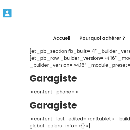
Accueil
Pourquoi adhérer ?
[et_pb_section fb_built= »1″ _builder_vers
[et_pb_row _builder_version= »4.16″ _mod
_builder_version= »4.16″ _module_preset= 
Garagiste
» content_phone= »
Garagiste
» content_last_edited= »on|tablet » _build
global_colors_info= »{} »]