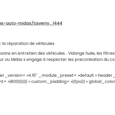
res-auto-midas/taverny_1444
t la réparation de véhicules
ins en entretien des véhicules… Vidange huile, les filtres
eur ou Midas s engage à respecter les preconisation du co
er_version= »4.16″ _module_preset= »default » header_2_
= »|800||||||| » custom_padding= »||1px||| » global_color