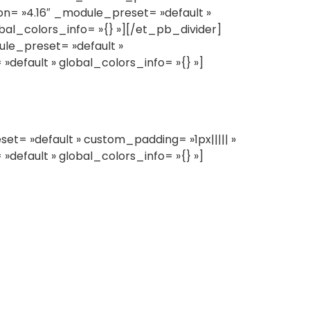
on= »4.16″ _module_preset= »default »
bal_colors_info= »{} »][/et_pb_divider]
le_preset= »default »
default » global_colors_info= »{} »]
= »default » custom_padding= »1px||||| »
default » global_colors_info= »{} »]