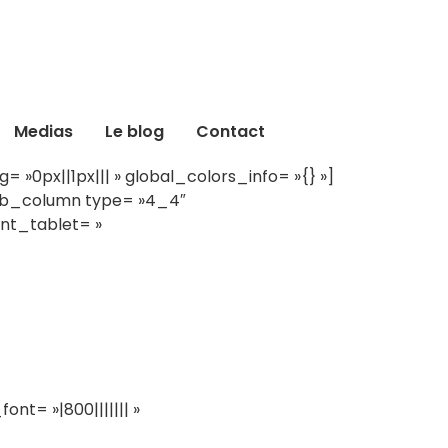
Medias
Le blog
Contact
»0px||1px||| » global_colors_info= »{} »]
_pb_column type= »4_4″
ent_tablet= »
nt= »|800||||||| »