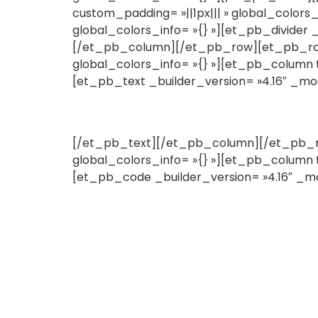
custom_padding= »||1px||| » global_colors
global_colors_info= »{} »][et_pb_divider 
[/et_pb_column][/et_pb_row][et_pb_row a
global_colors_info= »{} »][et_pb_column t
[et_pb_text _builder_version= »4.16″ _mod
[/et_pb_text][/et_pb_column][/et_pb_row
global_colors_info= »{} »][et_pb_column t
[et_pb_code _builder_version= »4.16″ _mod