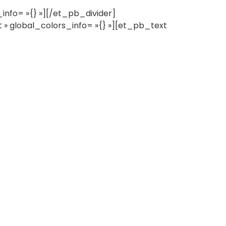
info= »{} »][/et_pb_divider]
» global_colors_info= »{} »][et_pb_text