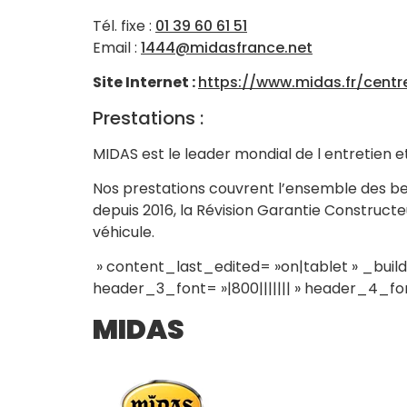
Tél. fixe :
01 39 60 61 51
Email :
1444@midasfrance.net
Site Internet :
https://www.midas.fr/cent
Prestations :
MIDAS est le leader mondial de l entretien e
Nos prestations couvrent l’ensemble des beso
depuis 2016, la Révision Garantie Construct
véhicule.
» content_last_edited= »on|tablet » _build
header_3_font= »|800||||||| » header_4_font
MIDAS