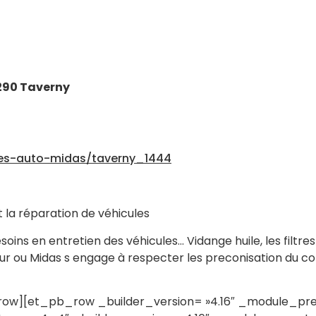
290 Taverny
res-auto-midas/taverny_1444
t la réparation de véhicules
ins en entretien des véhicules… Vidange huile, les filtres
eur ou Midas s engage à respecter les preconisation du co
][et_pb_row _builder_version= »4.16″ _module_preset