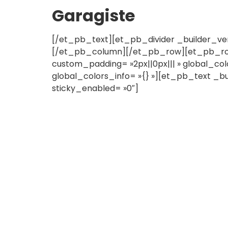
Garagiste
[/et_pb_text][et_pb_divider _builder_vers
[/et_pb_column][/et_pb_row][et_pb_row c
custom_padding= »2px||0px||| » global_col
global_colors_info= »{} »][et_pb_text _bu
sticky_enabled= »0″]