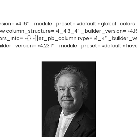
ion= »4.16″ _module_preset= »default » global_colors_
olumn_structure= »1_4,3_4″ _builder_version= »4.16
ors_info= »{} »][et_pb_column type= »1_4″ _builder_ve
ilder_version= »4.23.1″ _module_preset= »default » hov