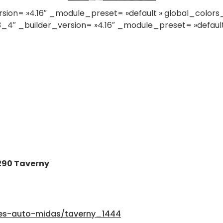
ion= »4.16″ _module_preset= »default » global_colors_
″ _builder_version= »4.16″ _module_preset= »default 
290 Taverny
res-auto-midas/taverny_1444