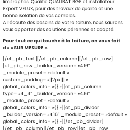
limitrophes.
Qualifié QUALIBAT RGE et installateur
Expert VELUX, pour des travaux de qualité et une
bonne isolation de vos combles.
A l’écoute des besoins de votre toiture, nous saurons
vous apporter des solutions pérennes et adapté.
Pour tout ce qui touche à la toiture, on vous fait
du « SUR MESURE ».
[/et_pb_text][/et_pb_column][/et_pb_row]
[et_pb_row _builder_version= »4.16″
_module_preset= »default »
custom_padding= »||2px||| »
global_colors_info= »{} »][et_pb_column
type= »4_4″ _builder_version= »4.16″
_module_preset= »default »
global_colors_info= »{} »][et_pb_divider
_builder_version= »4.16″ _module_preset= »default »
global_colors_info= »{} »][/et_pb_divider]
[/et_pb_column][/et_pb_row][et_pb_row